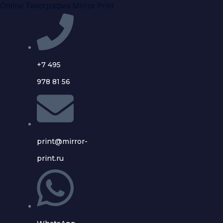
Перейти
Online Типография Mirror Print
к
содержимому
+7 495
978 81 56
print@mirror-
print.ru